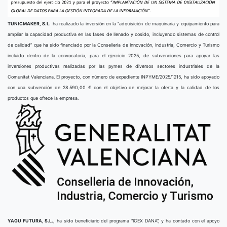
TUNICMAKER, S.L.
ha realizado la inversión en la “adquisición de maquinaria y equipamiento para
ampliar la capacidad productiva en las fases de llenado y cosido, incluyendo sistemas de control
de calidad” que ha sido financiado por la Conselleria de Innovación, Industria, Comercio y Turismo
incluido dentro de la convocatoria, para el ejercicio 2025, de subvenciones para apoyar las
inversiones productivas realizadas por las pymes de diversos sectores industriales de la
Comunitat Valenciana. El proyecto, con número de expediente INPYME/2025/1215, ha sido apoyado
con una subvención de 28.590,00 € con el objetivo de mejorar la oferta y la calidad de los
productos que ofrece la empresa.
YAGU FUTURA, S.L.,
ha sido beneficiario del programa “ICEX DANA”, y ha contado con el apoyo