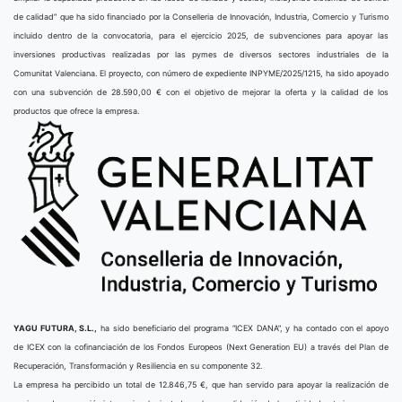
de calidad” que ha sido financiado por la Conselleria de Innovación, Industria, Comercio y Turismo
incluido dentro de la convocatoria, para el ejercicio 2025, de subvenciones para apoyar las
inversiones productivas realizadas por las pymes de diversos sectores industriales de la
Comunitat Valenciana. El proyecto, con número de expediente INPYME/2025/1215, ha sido apoyado
con una subvención de 28.590,00 € con el objetivo de mejorar la oferta y la calidad de los
productos que ofrece la empresa.
YAGU FUTURA, S.L.,
ha sido beneficiario del programa “ICEX DANA”, y ha contado con el apoyo
de ICEX con la cofinanciación de los Fondos Europeos (Next Generation EU) a través del Plan de
Recuperación, Transformación y Resiliencia en su componente 32.
La empresa ha percibido un total de 12.846,75 €, que han servido para apoyar la realización de