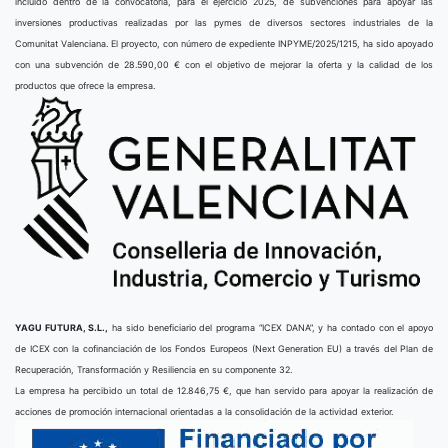
incluido dentro de la convocatoria, para el ejercicio 2025, de subvenciones para apoyar las
inversiones productivas realizadas por las pymes de diversos sectores industriales de la
Comunitat Valenciana. El proyecto, con número de expediente INPYME/2025/1215, ha sido apoyado
con una subvención de 28.590,00 € con el objetivo de mejorar la oferta y la calidad de los
productos que ofrece la empresa.
YAGU FUTURA, S.L.,
ha sido beneficiario del programa “ICEX DANA”, y ha contado con el apoyo
de ICEX con la cofinanciación de los Fondos Europeos (Next Generation EU) a través del Plan de
Recuperación, Transformación y Resiliencia en su componente 32.
La empresa ha percibido un total de 12.846,75 €, que han servido para apoyar la realización de
acciones de promoción internacional orientadas a la consolidación de la actividad exterior.