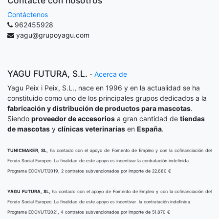
Contacte con nosotros
Contáctenos
962455928
yagu@grupoyagu.com
YAGU FUTURA, S.L.
-
Acerca de
Yagu Peix i Peix, S.L., nace en 1996 y en la actualidad se ha
constituido como uno de los principales grupos dedicados a la
fabricación y distribución de productos para mascotas
.
Siendo
proveedor de accesorios
a gran cantidad de
tiendas
de mascotas
y
clínicas veterinarias
en
España
.
TUNICMAKER, SL,
ha contado con el apoyo de Fomento de Empleo y con la cofinanciación del
Fondo Social Europeo. La finalidad de este apoyo es incentivar la contratación indefinida.
Programa ECOVUT/2019, 2 contratos subvencionados por importe de 22.680 €
YAGU FUTURA, SL,
ha contado con el apoyo de Fomento de Empleo y con la cofinanciación del
Fondo Social Europeo. La finalidad de este apoyo es incentivar la contratación indefinida.
Programa ECOVUT/2021, 4 contratos subvencionados por importe de 51.870 €