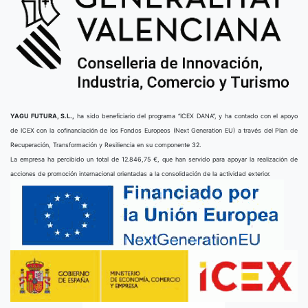
YAGU FUTURA, S.L.,
ha sido beneficiario del programa “ICEX DANA”, y ha contado con el apoyo
de ICEX con la cofinanciación de los Fondos Europeos (Next Generation EU) a través del Plan de
Recuperación, Transformación y Resiliencia en su componente 32.
La empresa ha percibido un total de 12.846,75 €, que han servido para apoyar la realización de
acciones de promoción internacional orientadas a la consolidación de la actividad exterior.