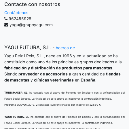
Contacte con nosotros
Contáctenos
962455928
yagu@grupoyagu.com
YAGU FUTURA, S.L.
-
Acerca de
Yagu Peix i Peix, S.L., nace en 1996 y en la actualidad se ha
constituido como uno de los principales grupos dedicados a la
fabricación y distribución de productos para mascotas
.
Siendo
proveedor de accesorios
a gran cantidad de
tiendas
de mascotas
y
clínicas veterinarias
en
España
.
TUNICMAKER, SL,
ha contado con el apoyo de Fomento de Empleo y con la cofinanciación del
Fondo Social Europeo. La finalidad de este apoyo es incentivar la contratación indefinida.
Programa ECOVUT/2019, 2 contratos subvencionados por importe de 22.680 €
YAGU FUTURA, SL,
ha contado con el apoyo de Fomento de Empleo y con la cofinanciación del
Fondo Social Europeo. La finalidad de este apoyo es incentivar la contratación indefinida.
Programa ECOVUT/2021, 4 contratos subvencionados por importe de 51.870 €