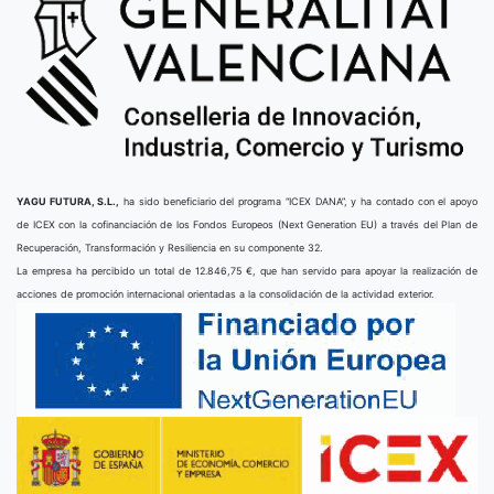
YAGU FUTURA, S.L.,
ha sido beneficiario del programa “ICEX DANA”, y ha contado con el apoyo
de ICEX con la cofinanciación de los Fondos Europeos (Next Generation EU) a través del Plan de
Recuperación, Transformación y Resiliencia en su componente 32.
La empresa ha percibido un total de 12.846,75 €, que han servido para apoyar la realización de
acciones de promoción internacional orientadas a la consolidación de la actividad exterior.