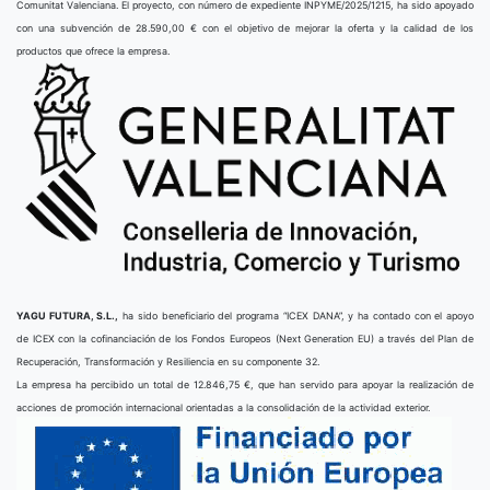
Comunitat Valenciana. El proyecto, con número de expediente INPYME/2025/1215, ha sido apoyado
con una subvención de 28.590,00 € con el objetivo de mejorar la oferta y la calidad de los
productos que ofrece la empresa.
YAGU FUTURA, S.L.,
ha sido beneficiario del programa “ICEX DANA”, y ha contado con el apoyo
de ICEX con la cofinanciación de los Fondos Europeos (Next Generation EU) a través del Plan de
Recuperación, Transformación y Resiliencia en su componente 32.
La empresa ha percibido un total de 12.846,75 €, que han servido para apoyar la realización de
acciones de promoción internacional orientadas a la consolidación de la actividad exterior.