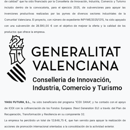
de calidad” que ha sido financiado por la Conselleria de Innovación, Industria, Comercio y Turismo
incluido dentro de la convocatoria, para el ejercicio 2025, de subvenciones para apoyar las
inversiones productivas realizadas por las pymes de diversos sectores industriales de la
Comunitat Valenciana. El proyecto, con número de expediente INPYME/2025/1215, ha sido apoyado
con una subvención de 28.590,00 € con el objetivo de mejorar la oferta y la calidad de los
productos que ofrece la empresa.
YAGU FUTURA, S.L.,
ha sido beneficiario del programa “ICEX DANA”, y ha contado con el apoyo
de ICEX con la cofinanciación de los Fondos Europeos (Next Generation EU) a través del Plan de
Recuperación, Transformación y Resiliencia en su componente 32.
La empresa ha percibido un total de 12.846,75 €, que han servido para apoyar la realización de
acciones de promoción internacional orientadas a la consolidación de la actividad exterior.