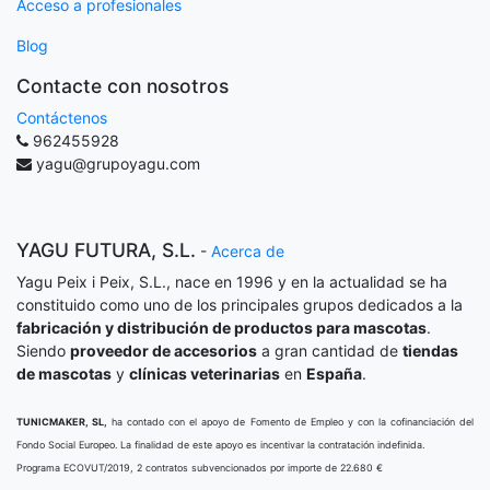
Acceso a profesionales
Blog
Contacte con nosotros
Contáctenos
962455928
yagu@grupoyagu.com
YAGU FUTURA, S.L.
-
Acerca de
Yagu Peix i Peix, S.L., nace en 1996 y en la actualidad se ha
constituido como uno de los principales grupos dedicados a la
fabricación y distribución de productos para mascotas
.
Siendo
proveedor de accesorios
a gran cantidad de
tiendas
de mascotas
y
clínicas veterinarias
en
España
.
TUNICMAKER, SL,
ha contado con el apoyo de Fomento de Empleo y con la cofinanciación del
Fondo Social Europeo. La finalidad de este apoyo es incentivar la contratación indefinida.
Programa ECOVUT/2019, 2 contratos subvencionados por importe de 22.680 €