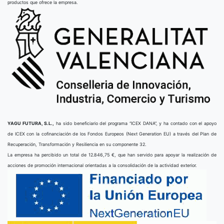
productos que ofrece la empresa.
YAGU FUTURA, S.L.,
ha sido beneficiario del programa “ICEX DANA”, y ha contado con el apoyo
de ICEX con la cofinanciación de los Fondos Europeos (Next Generation EU) a través del Plan de
Recuperación, Transformación y Resiliencia en su componente 32.
La empresa ha percibido un total de 12.846,75 €, que han servido para apoyar la realización de
acciones de promoción internacional orientadas a la consolidación de la actividad exterior.