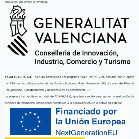
productos que ofrece la empresa.
YAGU FUTURA, S.L.,
ha sido beneficiario del programa “ICEX DANA”, y ha contado con el apoyo
de ICEX con la cofinanciación de los Fondos Europeos (Next Generation EU) a través del Plan de
Recuperación, Transformación y Resiliencia en su componente 32.
La empresa ha percibido un total de 12.846,75 €, que han servido para apoyar la realización de
acciones de promoción internacional orientadas a la consolidación de la actividad exterior.