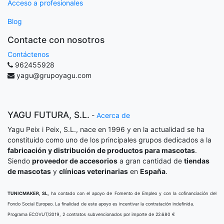
Acceso a profesionales
Blog
Contacte con nosotros
Contáctenos
962455928
yagu@grupoyagu.com
YAGU FUTURA, S.L.
-
Acerca de
Yagu Peix i Peix, S.L., nace en 1996 y en la actualidad se ha
constituido como uno de los principales grupos dedicados a la
fabricación y distribución de productos para mascotas
.
Siendo
proveedor de accesorios
a gran cantidad de
tiendas
de mascotas
y
clínicas veterinarias
en
España
.
TUNICMAKER, SL,
ha contado con el apoyo de Fomento de Empleo y con la cofinanciación del
Fondo Social Europeo. La finalidad de este apoyo es incentivar la contratación indefinida.
Programa ECOVUT/2019, 2 contratos subvencionados por importe de 22.680 €