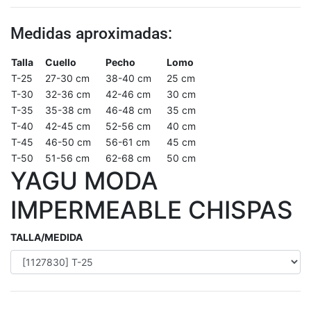
Medidas aproximadas:
Talla
Cuello
Pecho
Lomo
T-25
27-30 cm
38-40 cm
25 cm
T-30
32-36 cm
42-46 cm
30 cm
T-35
35-38 cm
46-48 cm
35 cm
T-40
42-45 cm
52-56 cm
40 cm
T-45
46-50 cm
56-61 cm
45 cm
T-50
51-56 cm
62-68 cm
50 cm
YAGU MODA
IMPERMEABLE CHISPAS
TALLA/MEDIDA