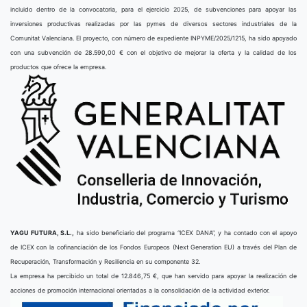
incluido dentro de la convocatoria, para el ejercicio 2025, de subvenciones para apoyar las
inversiones productivas realizadas por las pymes de diversos sectores industriales de la
Comunitat Valenciana. El proyecto, con número de expediente INPYME/2025/1215, ha sido apoyado
con una subvención de 28.590,00 € con el objetivo de mejorar la oferta y la calidad de los
productos que ofrece la empresa.
YAGU FUTURA, S.L.,
ha sido beneficiario del programa “ICEX DANA”, y ha contado con el apoyo
de ICEX con la cofinanciación de los Fondos Europeos (Next Generation EU) a través del Plan de
Recuperación, Transformación y Resiliencia en su componente 32.
La empresa ha percibido un total de 12.846,75 €, que han servido para apoyar la realización de
acciones de promoción internacional orientadas a la consolidación de la actividad exterior.