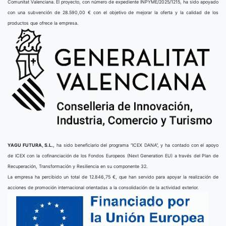
Comunitat Valenciana. El proyecto, con número de expediente INPYME/2025/1215, ha sido apoyado
con una subvención de 28.590,00 € con el objetivo de mejorar la oferta y la calidad de los
productos que ofrece la empresa.
YAGU FUTURA, S.L.,
ha sido beneficiario del programa “ICEX DANA”, y ha contado con el apoyo
de ICEX con la cofinanciación de los Fondos Europeos (Next Generation EU) a través del Plan de
Recuperación, Transformación y Resiliencia en su componente 32.
La empresa ha percibido un total de 12.846,75 €, que han servido para apoyar la realización de
acciones de promoción internacional orientadas a la consolidación de la actividad exterior.