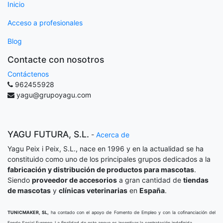
Inicio
Acceso a profesionales
Blog
Contacte con nosotros
Contáctenos
962455928
yagu@grupoyagu.com
YAGU FUTURA, S.L.
-
Acerca de
Yagu Peix i Peix, S.L., nace en 1996 y en la actualidad se ha
constituido como uno de los principales grupos dedicados a la
fabricación y distribución de productos para mascotas
.
Siendo
proveedor de accesorios
a gran cantidad de
tiendas
de mascotas
y
clínicas veterinarias
en
España
.
TUNICMAKER, SL,
ha contado con el apoyo de Fomento de Empleo y con la cofinanciación del
Fondo Social Europeo. La finalidad de este apoyo es incentivar la contratación indefinida.