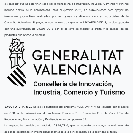
de calidad” que ha sido financiado por la Conselleria de Innovación, Industria, Comercio y Turismo
incluido dentro de la convocatoria, para el ejercicio 2025, de subvenciones para apoyar las
inversiones productivas realizadas por las pymes de diversos sectores industriales de la
Comunitat Valenciana. El proyecto, con número de expediente INPYME/2025/1215, ha sido apoyado
con una subvención de 28.590,00 € con el objetivo de mejorar la oferta y la calidad de los
productos que ofrece la empresa.
YAGU FUTURA, S.L.,
ha sido beneficiario del programa “ICEX DANA”, y ha contado con el apoyo
de ICEX con la cofinanciación de los Fondos Europeos (Next Generation EU) a través del Plan de
Recuperación, Transformación y Resiliencia en su componente 32.
La empresa ha percibido un total de 12.846,75 €, que han servido para apoyar la realización de
acciones de promoción internacional orientadas a la consolidación de la actividad exterior.