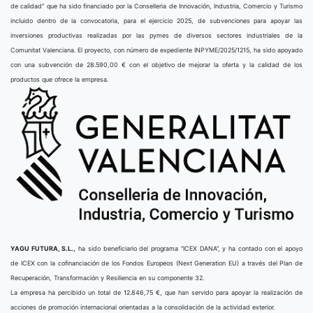
de calidad” que ha sido financiado por la Conselleria de Innovación, Industria, Comercio y Turismo
incluido dentro de la convocatoria, para el ejercicio 2025, de subvenciones para apoyar las
inversiones productivas realizadas por las pymes de diversos sectores industriales de la
Comunitat Valenciana. El proyecto, con número de expediente INPYME/2025/1215, ha sido apoyado
con una subvención de 28.590,00 € con el objetivo de mejorar la oferta y la calidad de los
productos que ofrece la empresa.
YAGU FUTURA, S.L.,
ha sido beneficiario del programa “ICEX DANA”, y ha contado con el apoyo
de ICEX con la cofinanciación de los Fondos Europeos (Next Generation EU) a través del Plan de
Recuperación, Transformación y Resiliencia en su componente 32.
La empresa ha percibido un total de 12.846,75 €, que han servido para apoyar la realización de
acciones de promoción internacional orientadas a la consolidación de la actividad exterior.