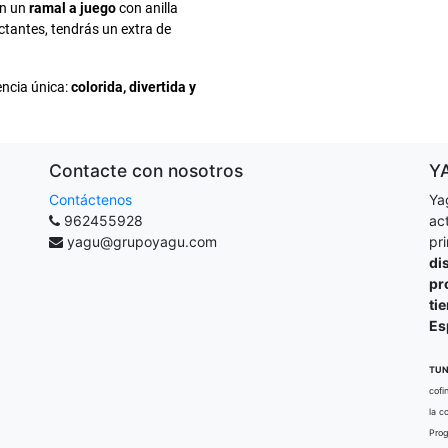
on un
ramal a juego
con anilla
ectantes, tendrás un extra de
ncia única:
colorida, divertida y
Contacte con nosotros
Y
Contáctenos
Ya
962455928
ac
yagu@grupoyagu.com
pr
di
pr
ti
Es
TUN
cofi
la c
Prog