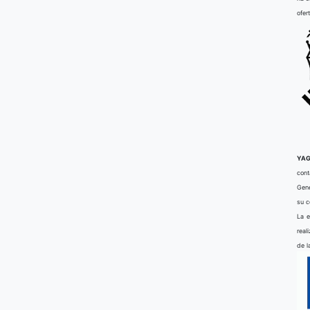
ofer
YAG
cont
Gene
su 
La e
real
de l