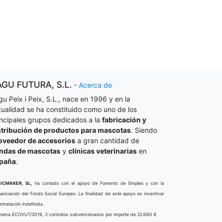
AGU FUTURA, S.L.
-
Acerca de
gu Peix i Peix, S.L., nace en 1996 y en la
tualidad se ha constituido como uno de los
incipales grupos dedicados a la
fabricación y
stribución de productos para mascotas
. Siendo
oveedor de accesorios
a gran cantidad de
endas de mascotas
y
clínicas veterinarias
en
paña
.
ICMAKER, SL,
ha contado con el apoyo de Fomento de Empleo y con la
nanciación del Fondo Social Europeo. La finalidad de este apoyo es incentivar
ontratación indefinida.
rama ECOVUT/2019, 2 contratos subvencionados por importe de 22.680 €