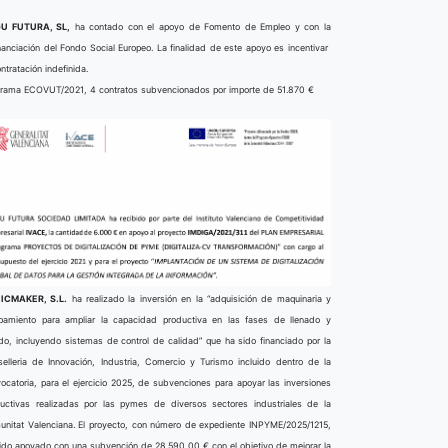
U FUTURA, SL,
ha contado con el apoyo de Fomento de Empleo y con la
nanciación del Fondo Social Europeo. La finalidad de este apoyo es incentivar
ontratación indefinida.
rama ECOVUT/2021, 4 contratos subvencionados por importe de 51.870 €
ICMAKER, S.L.
ha realizado la inversión en la “adquisición de maquinaria y
pamiento para ampliar la capacidad productiva en las fases de llenado y
do, incluyendo sistemas de control de calidad” que ha sido financiado por la
elleria de Innovación, Industria, Comercio y Turismo incluido dentro de la
ocatoria, para el ejercicio 2025, de subvenciones para apoyar las inversiones
uctivas realizadas por las pymes de diversos sectores industriales de la
nitat Valenciana. El proyecto, con número de expediente INPYME/2025/1215,
ido apoyado con una subvención de 28.590,00 € con el objetivo de mejorar la