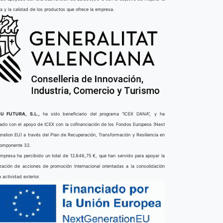
ta y la calidad de los productos que ofrece la empresa.
U FUTURA, S.L.,
ha sido beneficiario del programa “ICEX DANA”, y ha
ado con el apoyo de ICEX con la cofinanciación de los Fondos Europeos (Next
ration EU) a través del Plan de Recuperación, Transformación y Resiliencia en
componente 32.
mpresa ha percibido un total de 12.846,75 €, que han servido para apoyar la
ización de acciones de promoción internacional orientadas a la consolidación
a actividad exterior.