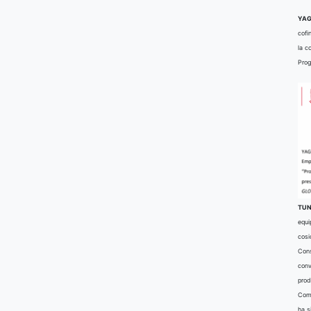
YAG
cofi
la c
Prog
TUN
equi
cosi
Cons
conv
prod
Comu
ha s