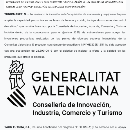
TUNICMAKER, S.L.
ha realizado la inversión en la “adquisición de maquinaria y equipamiento para
ampliar la capacidad productiva en las fases de llenado y cosido, incluyendo sistemas de control
de calidad” que ha sido financiado por la Conselleria de Innovación, Industria, Comercio y Turismo
incluido dentro de la convocatoria, para el ejercicio 2025, de subvenciones para apoyar las
inversiones productivas realizadas por las pymes de diversos sectores industriales de la
Comunitat Valenciana. El proyecto, con número de expediente INPYME/2025/1215, ha sido apoyado
con una subvención de 28.590,00 € con el objetivo de mejorar la oferta y la calidad de los
productos que ofrece la empresa.
YAGU FUTURA, S.L.,
ha sido beneficiario del programa “ICEX DANA”, y ha contado con el apoyo