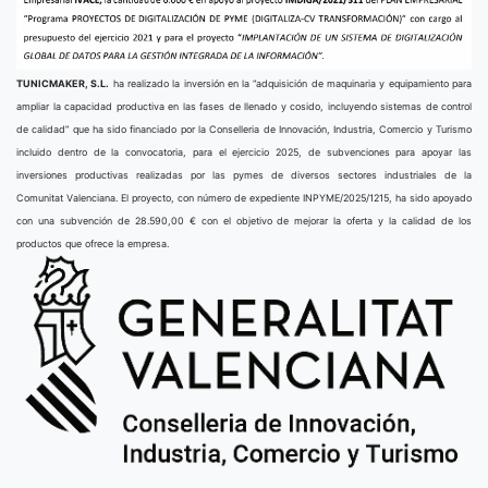
TUNICMAKER, S.L.
ha realizado la inversión en la “adquisición de maquinaria y equipamiento para
ampliar la capacidad productiva en las fases de llenado y cosido, incluyendo sistemas de control
de calidad” que ha sido financiado por la Conselleria de Innovación, Industria, Comercio y Turismo
incluido dentro de la convocatoria, para el ejercicio 2025, de subvenciones para apoyar las
inversiones productivas realizadas por las pymes de diversos sectores industriales de la
Comunitat Valenciana. El proyecto, con número de expediente INPYME/2025/1215, ha sido apoyado
con una subvención de 28.590,00 € con el objetivo de mejorar la oferta y la calidad de los
productos que ofrece la empresa.