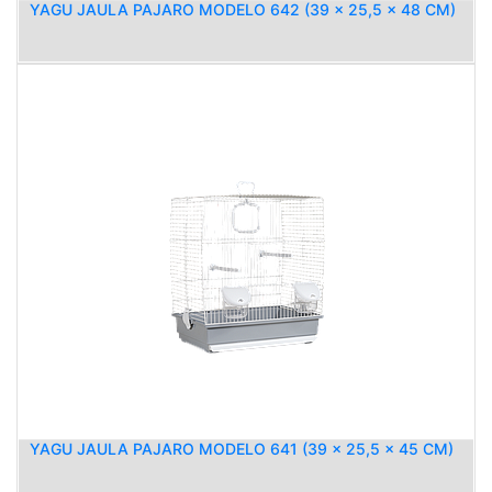
YAGU JAULA PAJARO MODELO 642 (39 x 25,5 x 48 CM)
YAGU JAULA PAJARO MODELO 641 (39 x 25,5 x 45 CM)