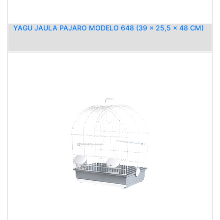
YAGU JAULA PAJARO MODELO 648 (39 x 25,5 x 48 CM)