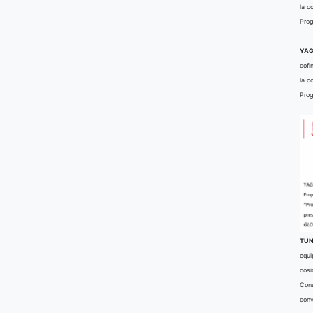
la c
Prog
YAG
cofi
la c
Prog
TUN
equi
cosi
Cons
conv