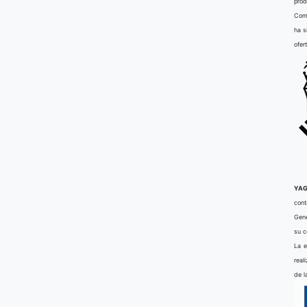
prod
Comu
ha s
ofer
YAG
cont
Gene
su 
La e
real
de l