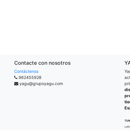
Contacte con nosotros
Y
Contáctenos
Ya
962455928
ac
yagu@grupoyagu.com
pr
di
pr
ti
Es
TUN
cofi