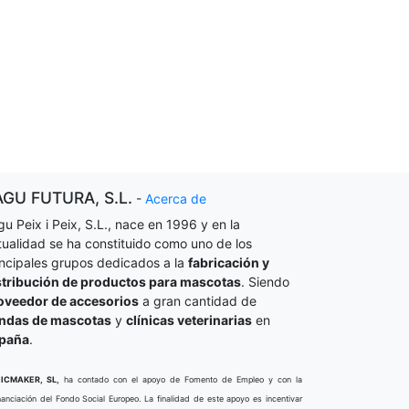
AGU FUTURA, S.L.
-
Acerca de
gu Peix i Peix, S.L., nace en 1996 y en la
tualidad se ha constituido como uno de los
incipales grupos dedicados a la
fabricación y
stribución de productos para mascotas
. Siendo
oveedor de accesorios
a gran cantidad de
endas de mascotas
y
clínicas veterinarias
en
paña
.
ICMAKER, SL,
ha contado con el apoyo de Fomento de Empleo y con la
nanciación del Fondo Social Europeo. La finalidad de este apoyo es incentivar