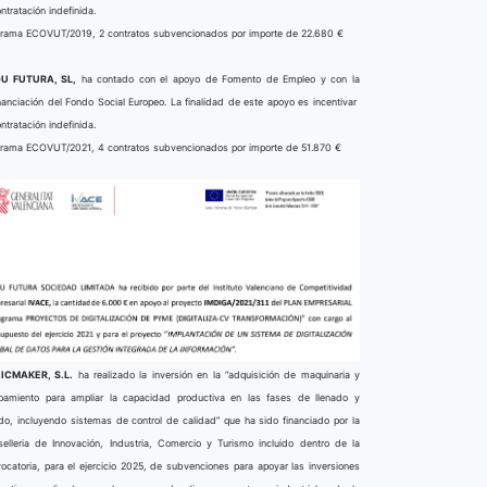
ontratación indefinida.
rama ECOVUT/2019, 2 contratos subvencionados por importe de 22.680 €
U FUTURA, SL,
ha contado con el apoyo de Fomento de Empleo y con la
nanciación del Fondo Social Europeo. La finalidad de este apoyo es incentivar
ontratación indefinida.
rama ECOVUT/2021, 4 contratos subvencionados por importe de 51.870 €
ICMAKER, S.L.
ha realizado la inversión en la “adquisición de maquinaria y
pamiento para ampliar la capacidad productiva en las fases de llenado y
do, incluyendo sistemas de control de calidad” que ha sido financiado por la
elleria de Innovación, Industria, Comercio y Turismo incluido dentro de la
ocatoria, para el ejercicio 2025, de subvenciones para apoyar las inversiones