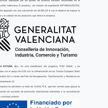
uctivas realizadas por las pymes de diversos sectores industriales de la
nitat Valenciana. El proyecto, con número de expediente INPYME/2025/1215,
ido apoyado con una subvención de 28.590,00 € con el objetivo de mejorar la
ta y la calidad de los productos que ofrece la empresa.
U FUTURA, S.L.,
ha sido beneficiario del programa “ICEX DANA”, y ha
ado con el apoyo de ICEX con la cofinanciación de los Fondos Europeos (Next
ration EU) a través del Plan de Recuperación, Transformación y Resiliencia en
componente 32.
mpresa ha percibido un total de 12.846,75 €, que han servido para apoyar la
ización de acciones de promoción internacional orientadas a la consolidación
a actividad exterior.