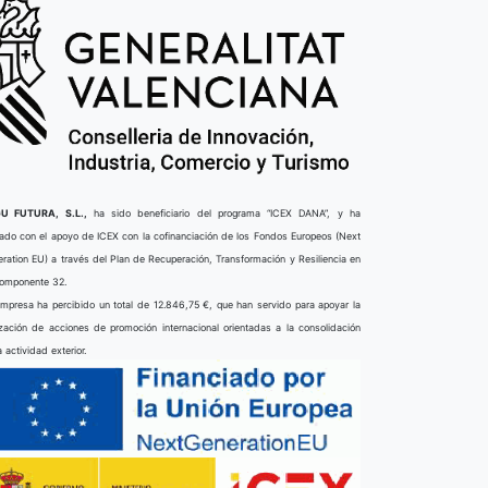
U FUTURA, S.L.,
ha sido beneficiario del programa “ICEX DANA”, y ha
ado con el apoyo de ICEX con la cofinanciación de los Fondos Europeos (Next
ration EU) a través del Plan de Recuperación, Transformación y Resiliencia en
componente 32.
mpresa ha percibido un total de 12.846,75 €, que han servido para apoyar la
ización de acciones de promoción internacional orientadas a la consolidación
a actividad exterior.