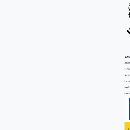
YAG
cont
Gene
su 
La e
real
de l