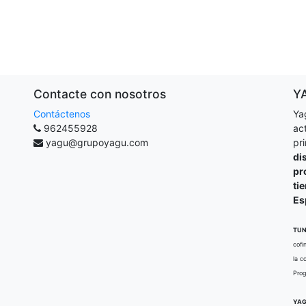
Contacte con nosotros
Y
Contáctenos
Ya
962455928
ac
yagu@grupoyagu.com
pr
di
pr
ti
Es
TUN
cofi
la c
Prog
YAG