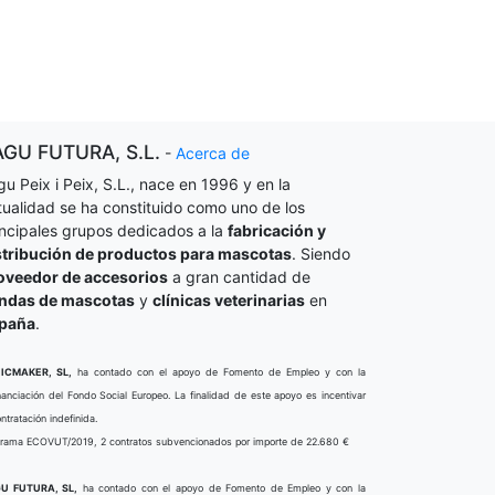
AGU FUTURA, S.L.
-
Acerca de
gu Peix i Peix, S.L., nace en 1996 y en la
tualidad se ha constituido como uno de los
incipales grupos dedicados a la
fabricación y
stribución de productos para mascotas
. Siendo
oveedor de accesorios
a gran cantidad de
endas de mascotas
y
clínicas veterinarias
en
paña
.
ICMAKER, SL,
ha contado con el apoyo de Fomento de Empleo y con la
nanciación del Fondo Social Europeo. La finalidad de este apoyo es incentivar
ontratación indefinida.
rama ECOVUT/2019, 2 contratos subvencionados por importe de 22.680 €
U FUTURA, SL,
ha contado con el apoyo de Fomento de Empleo y con la