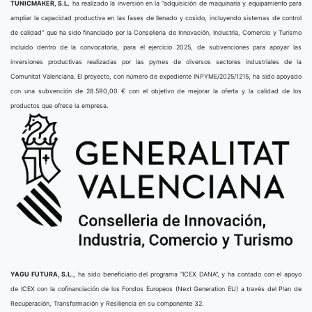
TUNICMAKER, S.L.
ha realizado la inversión en la “adquisición de maquinaria y equipamiento para
ampliar la capacidad productiva en las fases de llenado y cosido, incluyendo sistemas de control
de calidad” que ha sido financiado por la Conselleria de Innovación, Industria, Comercio y Turismo
incluido dentro de la convocatoria, para el ejercicio 2025, de subvenciones para apoyar las
inversiones productivas realizadas por las pymes de diversos sectores industriales de la
Comunitat Valenciana. El proyecto, con número de expediente INPYME/2025/1215, ha sido apoyado
con una subvención de 28.590,00 € con el objetivo de mejorar la oferta y la calidad de los
productos que ofrece la empresa.
YAGU FUTURA, S.L.,
ha sido beneficiario del programa “ICEX DANA”, y ha contado con el apoyo
de ICEX con la cofinanciación de los Fondos Europeos (Next Generation EU) a través del Plan de
Recuperación, Transformación y Resiliencia en su componente 32.