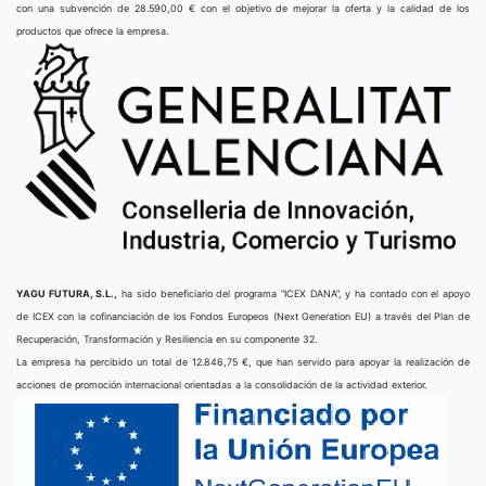
con una subvención de 28.590,00 € con el objetivo de mejorar la oferta y la calidad de los
productos que ofrece la empresa.
YAGU FUTURA, S.L.,
ha sido beneficiario del programa “ICEX DANA”, y ha contado con el apoyo
de ICEX con la cofinanciación de los Fondos Europeos (Next Generation EU) a través del Plan de
Recuperación, Transformación y Resiliencia en su componente 32.
La empresa ha percibido un total de 12.846,75 €, que han servido para apoyar la realización de
acciones de promoción internacional orientadas a la consolidación de la actividad exterior.