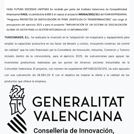
TUNICMAKER, S.L.
ha realizado la inversión en la “adquisición de maquinaria y equipamiento para
ampliar la capacidad productiva en las fases de llenado y cosido, incluyendo sistemas de control
de calidad” que ha sido financiado por la Conselleria de Innovación, Industria, Comercio y Turismo
incluido dentro de la convocatoria, para el ejercicio 2025, de subvenciones para apoyar las
inversiones productivas realizadas por las pymes de diversos sectores industriales de la
Comunitat Valenciana. El proyecto, con número de expediente INPYME/2025/1215, ha sido apoyado
con una subvención de 28.590,00 € con el objetivo de mejorar la oferta y la calidad de los
productos que ofrece la empresa.