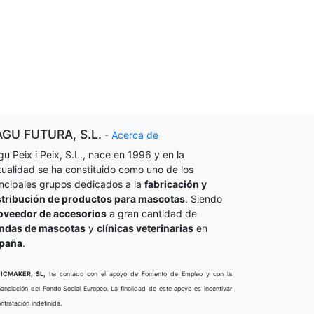
AGU FUTURA, S.L.
-
Acerca de
gu Peix i Peix, S.L., nace en 1996 y en la
tualidad se ha constituido como uno de los
incipales grupos dedicados a la
fabricación y
stribución de productos para mascotas
. Siendo
oveedor de accesorios
a gran cantidad de
endas de mascotas
y
clínicas veterinarias
en
paña
.
ICMAKER, SL,
ha contado con el apoyo de Fomento de Empleo y con la
nanciación del Fondo Social Europeo. La finalidad de este apoyo es incentivar
ontratación indefinida.