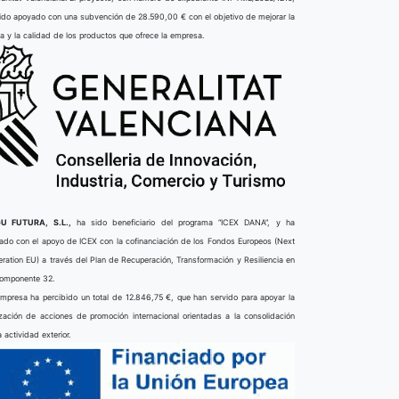
ido apoyado con una subvención de 28.590,00 € con el objetivo de mejorar la
ta y la calidad de los productos que ofrece la empresa.
U FUTURA, S.L.,
ha sido beneficiario del programa “ICEX DANA”, y ha
ado con el apoyo de ICEX con la cofinanciación de los Fondos Europeos (Next
ration EU) a través del Plan de Recuperación, Transformación y Resiliencia en
componente 32.
mpresa ha percibido un total de 12.846,75 €, que han servido para apoyar la
ización de acciones de promoción internacional orientadas a la consolidación
a actividad exterior.