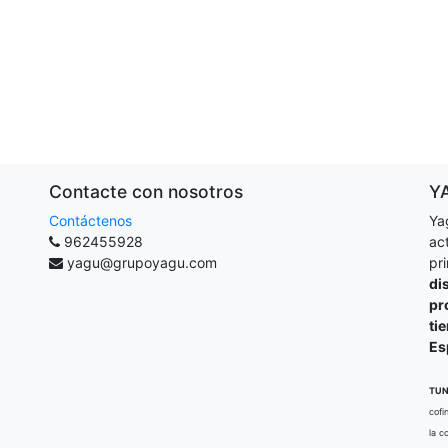
Contacte con nosotros
Y
Contáctenos
Ya
962455928
ac
yagu@grupoyagu.com
pr
di
pr
ti
Es
TUN
cofi
la c