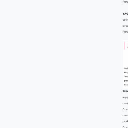
Prog
YAG
cofi
la c
Prog
TUN
equi
cosi
Cons
conv
prod
Comu