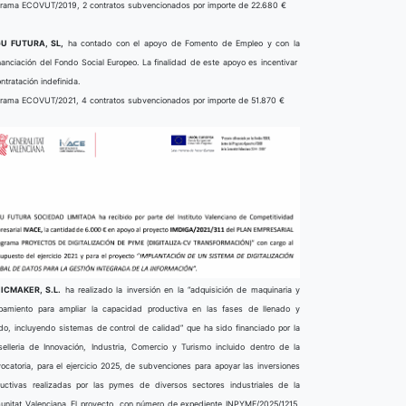
rama ECOVUT/2019, 2 contratos subvencionados por importe de 22.680 €
U FUTURA, SL,
ha contado con el apoyo de Fomento de Empleo y con la
nanciación del Fondo Social Europeo. La finalidad de este apoyo es incentivar
ontratación indefinida.
rama ECOVUT/2021, 4 contratos subvencionados por importe de 51.870 €
ICMAKER, S.L.
ha realizado la inversión en la “adquisición de maquinaria y
pamiento para ampliar la capacidad productiva en las fases de llenado y
do, incluyendo sistemas de control de calidad” que ha sido financiado por la
elleria de Innovación, Industria, Comercio y Turismo incluido dentro de la
ocatoria, para el ejercicio 2025, de subvenciones para apoyar las inversiones
uctivas realizadas por las pymes de diversos sectores industriales de la
nitat Valenciana. El proyecto, con número de expediente INPYME/2025/1215,