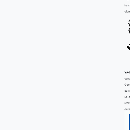
ha s
ofer
YAG
cont
Gene
su 
La e
real
de l