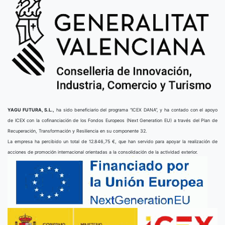
YAGU FUTURA, S.L.,
ha sido beneficiario del programa “ICEX DANA”, y ha contado con el apoyo
de ICEX con la cofinanciación de los Fondos Europeos (Next Generation EU) a través del Plan de
Recuperación, Transformación y Resiliencia en su componente 32.
La empresa ha percibido un total de 12.846,75 €, que han servido para apoyar la realización de
acciones de promoción internacional orientadas a la consolidación de la actividad exterior.