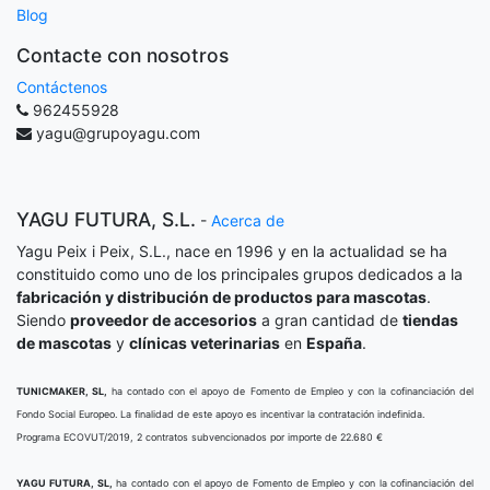
Blog
Contacte con nosotros
Contáctenos
962455928
yagu@grupoyagu.com
YAGU FUTURA, S.L.
-
Acerca de
Yagu Peix i Peix, S.L., nace en 1996 y en la actualidad se ha
constituido como uno de los principales grupos dedicados a la
fabricación y distribución de productos para mascotas
.
Siendo
proveedor de accesorios
a gran cantidad de
tiendas
de mascotas
y
clínicas veterinarias
en
España
.
TUNICMAKER, SL,
ha contado con el apoyo de Fomento de Empleo y con la cofinanciación del
Fondo Social Europeo. La finalidad de este apoyo es incentivar la contratación indefinida.
Programa ECOVUT/2019, 2 contratos subvencionados por importe de 22.680 €
YAGU FUTURA, SL,
ha contado con el apoyo de Fomento de Empleo y con la cofinanciación del