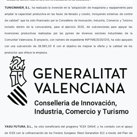
TUNICMAKER, S.L.
ha realizado la inversión en la “adquisición de maquinaria y equipamiento para
ampliar la capacidad productiva en las fases de llenado y cosido, incluyendo sistemas de control
de calidad” que ha sido financiado por la Conselleria de Innovación, Industria, Comercio y Turismo
incluido dentro de la convocatoria, para el ejercicio 2025, de subvenciones para apoyar las
inversiones productivas realizadas por las pymes de diversos sectores industriales de la
Comunitat Valenciana. El proyecto, con número de expediente INPYME/2025/1215, ha sido apoyado
con una subvención de 28.590,00 € con el objetivo de mejorar la oferta y la calidad de los
productos que ofrece la empresa.
YAGU FUTURA, S.L.,
ha sido beneficiario del programa “ICEX DANA”, y ha contado con el apoyo
de ICEX con la cofinanciación de los Fondos Europeos (Next Generation EU) a través del Plan de