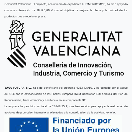
Comunitat Valenciana. El proyecto, con número de expediente INPYME/2025/1215, ha sido apoyado
con una subvención de 28.590,00 € con el objetivo de mejorar la oferta y la calidad de los
productos que ofrece la empresa.
YAGU FUTURA, S.L.,
ha sido beneficiario del programa “ICEX DANA”, y ha contado con el apoyo
de ICEX con la cofinanciación de los Fondos Europeos (Next Generation EU) a través del Plan de
Recuperación, Transformación y Resiliencia en su componente 32.
La empresa ha percibido un total de 12.846,75 €, que han servido para apoyar la realización de
acciones de promoción internacional orientadas a la consolidación de la actividad exterior.