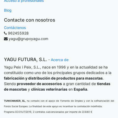
Acceso a profesionales
Blog
Contacte con nosotros
Contáctenos
962455928
yagu@grupoyagu.com
YAGU FUTURA, S.L.
-
Acerca de
Yagu Peix i Peix, S.L., nace en 1996 y en la actualidad se ha
constituido como uno de los principales grupos dedicados a la
fabricación y distribución de productos para mascotas
.
Siendo
proveedor de accesorios
a gran cantidad de
tiendas
de mascotas
y
clínicas veterinarias
en
España
.
TUNICMAKER, SL,
ha contado con el apoyo de Fomento de Empleo y con la cofinanciación del
Fondo Social Europeo. La finalidad de este apoyo es incentivar la contratación indefinida.
Programa ECOVUT/2019, 2 contratos subvencionados por importe de 22.680 €