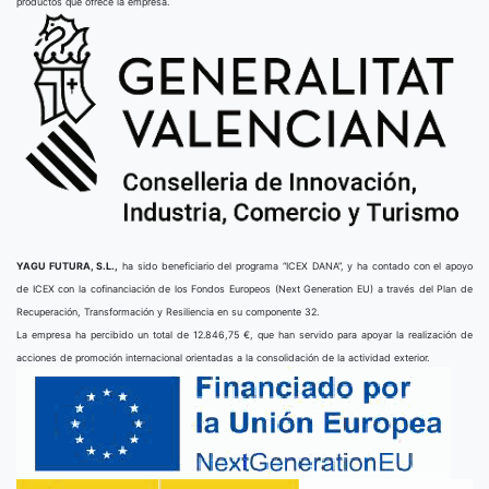
productos que ofrece la empresa.
YAGU FUTURA, S.L.,
ha sido beneficiario del programa “ICEX DANA”, y ha contado con el apoyo
de ICEX con la cofinanciación de los Fondos Europeos (Next Generation EU) a través del Plan de
Recuperación, Transformación y Resiliencia en su componente 32.
La empresa ha percibido un total de 12.846,75 €, que han servido para apoyar la realización de
acciones de promoción internacional orientadas a la consolidación de la actividad exterior.